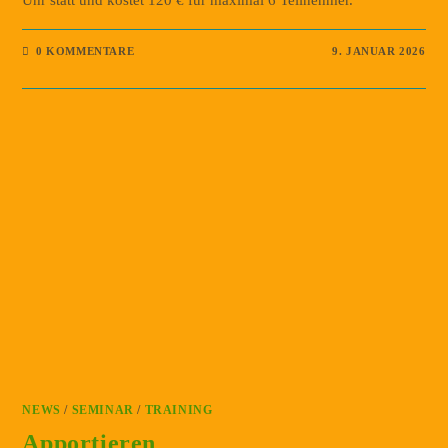
Uhr statt und kostet 120 € für maximal 6 Teilnehmer.
0 KOMMENTARE
9. JANUAR 2026
NEWS
/
SEMINAR
/
TRAINING
Apportieren