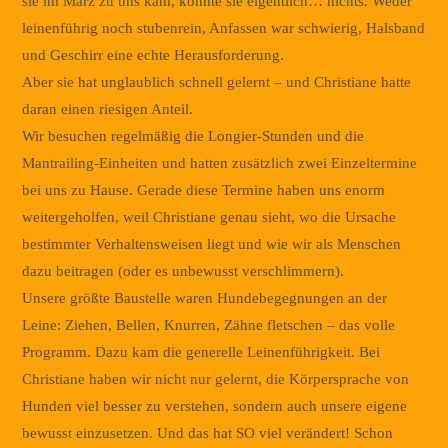
sie im März zu uns kam, konnte sie eigentlich… nichts. Weder
leinenführig noch stubenrein, Anfassen war schwierig, Halsband
und Geschirr eine echte Herausforderung.
Aber sie hat unglaublich schnell gelernt – und Christiane hatte
daran einen riesigen Anteil.
Wir besuchen regelmäßig die Longier-Stunden und die
Mantrailing-Einheiten und hatten zusätzlich zwei Einzeltermine
bei uns zu Hause. Gerade diese Termine haben uns enorm
weitergeholfen, weil Christiane genau sieht, wo die Ursache
bestimmter Verhaltensweisen liegt und wie wir als Menschen
dazu beitragen (oder es unbewusst verschlimmern).
Unsere größte Baustelle waren Hundebegegnungen an der
Leine: Ziehen, Bellen, Knurren, Zähne fletschen – das volle
Programm. Dazu kam die generelle Leinenführigkeit. Bei
Christiane haben wir nicht nur gelernt, die Körpersprache von
Hunden viel besser zu verstehen, sondern auch unsere eigene
bewusst einzusetzen. Und das hat SO viel verändert! Schon