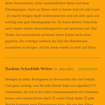
deine Anwesenheit, deine unermüdlichen Ideen und neue
Überlegungen. Auch zu Hause wird es besser und ich sehe Land
. Es macht riesigen Spaß weiterzumachen und ich sehe auch wie
wichtig eine gute Hundegruppe ist. Du baust deinen Unterricht
auch immer wieder abwechslungsreich und spannend auf. Das
Trailen hat anscheinend nochmals einen Schub nach vorne
gegeben. Du verfolgst wirklich das Ziel die Hundeteams
zusammen zu bringen. Ich bin heute wieder so stolz auf Tessa.
Darlene Scheefeldt-Weber
31. JULI 2022
ANTWORTEN
Weniger ist mehr. Korrigieren in Slowmotion mit viel Geduld.
Und ganz wichtig: was für tolle Hunde habe ich eigentlich?!?!
Grundsätze, die ich in der tollen Zusammenarbeit mit Christiane
lernen und verinnerlichen darf! 🙂 vielen Dank dafür 🙂 jede
Woche kommen neue Erkenntnisse dazu, die uns den Alltag